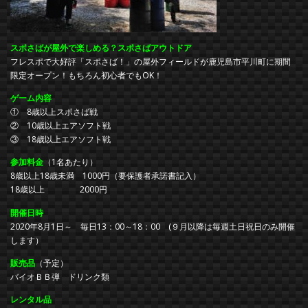
スポさばが屋外で楽しめる？スポさばアウトドア
フレスポで大好評「スポさば！」の屋外フィールドが鹿児島市平川町に期間
限定オープン！もちろん初心者でもOK！
ゲーム内容
① 8歳以上スポさば戦
② 10歳以上エアソフト戦
③ 18歳以上エアソフト戦
参加料金
（1名あたり）
8歳以上18歳未満 1000円（要保護者承諾書記入）
18歳以上 2000円
開催日時
2020年8月1日～ 毎日13：00～18：00 (９月以降は毎週土日祝日のみ開催
します）
販売品
（予定）
バイオＢＢ弾 ドリンク類
レンタル品