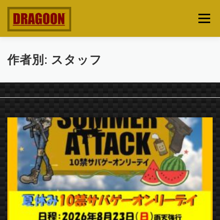
コンテンツへスキップ
メニュー
TOP
開催カレンダー
どんなところ？
作者別:
スタッフ
遊び方ルール
Q&A
企業・団体
お問い合わせ